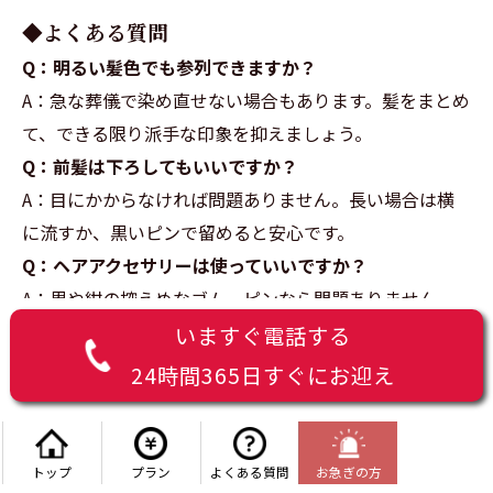
◆よくある質問
Q：明るい髪色でも参列できますか？
A：急な葬儀で染め直せない場合もあります。髪をまとめ
て、できる限り派手な印象を抑えましょう。
Q：前髪は下ろしてもいいですか？
A：目にかからなければ問題ありません。長い場合は横
に流すか、黒いピンで留めると安心です。
Q：ヘアアクセサリーは使っていいですか？
A：黒や紺の控えめなゴム、ピンなら問題ありません。
光沢や飾りの強いものは避けましょう。
いますぐ電話する
24時間365日すぐにお迎え
◆マナーチェックリスト
参列前に、次の点を確認しましょう。
・髪が顔にかかっていない
トップ
プラン
よくある質問
お急ぎの方