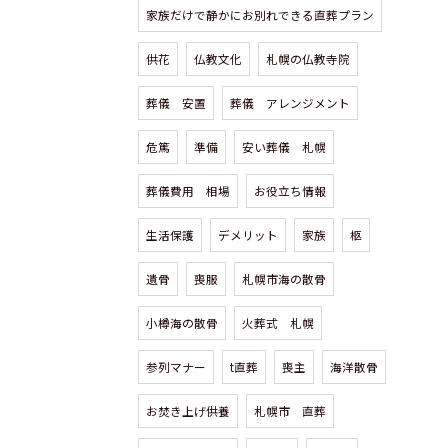
家族だけで静かにお別れできる直葬プラン
供花
仏教文化
札幌の仏教寺院
葬儀 安置
葬儀 アレンジメント
危篤
準備
安い葬儀 札幌
葬儀費用 相場
お役立ち情報
生活保護
デメリット
家族
柩
遺骨
喪服
札幌市海の散骨
小樽海の散骨
火葬式 札幌
参列マナー
t直葬
喪主
海洋散骨
お焚き上げ供養
札幌市 直葬