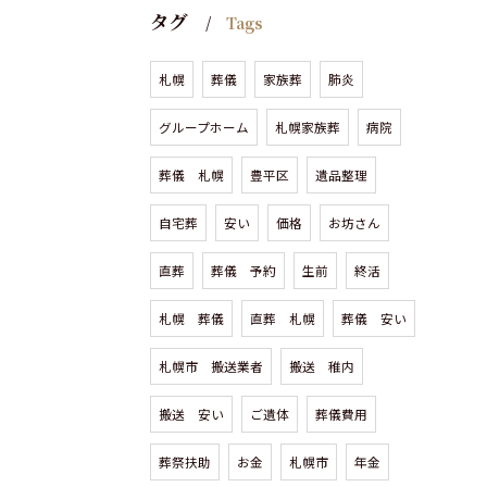
タグ
Tags
札幌
葬儀
家族葬
肺炎
グループホーム
札幌家族葬
病院
葬儀 札幌
豊平区
遺品整理
自宅葬
安い
価格
お坊さん
直葬
葬儀 予約
生前
終活
札幌 葬儀
直葬 札幌
葬儀 安い
札幌市 搬送業者
搬送 稚内
搬送 安い
ご遺体
葬儀費用
葬祭扶助
お金
札幌市
年金