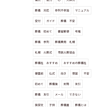
葬儀 対応
参列不参加
マニュアル
受付
ガイド
葬儀 不安
葬儀 初めて
書留郵便
弔電
葬儀 参列
葬儀費用 札幌
札幌 火葬式
市民火葬協会
葬儀社 おすすめ
おすすめの葬儀社
御霊前
仏式
向き
慣習
不安
初めて
葬儀後
封筒
友引
葬儀 友引
メール
できない
挨拶文
子供
葬儀屋
葬儀とは