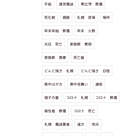
手紙
遺体搬送
帯広市 葬儀
死化粧
親族
札幌 斎場
場所
年末年始 葬儀
年末 火葬
元日 死亡
家族葬 費用
家族葬 需要
死亡届
どんど焼き 札幌
どんど焼き 日程
喪中はがき
寒中見舞い
通夜
寝ずの番
コロナ 札幌
コロナ 葬儀
陽性者 葬儀
コロナ 死亡
札幌 搬送業者
遠方
地元