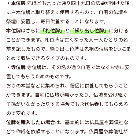
・本位牌
先ほども言った通り四十九日の法要が明けた後
に白木位牌と取り替えて使用するもので、自宅の仏壇や
祭壇に安置し、毎日供養することになります。
本位牌はさらに
「札位牌」
と
「繰り出し位牌」
に分ける
ことができます。札位牌は亡くなった人一人ひとりの名
前を記したもので、繰り出し位牌は先祖の位牌を1つにま
とめて収納できるタイプのものです。
・寺位牌
寺位牌は、その名の通り自宅ではなくお寺に安
置してもらうためのものです。
お寺の本堂などに集められ、僧侶に供養してもらうこと
ができます。自宅に仏壇が無かったり、仏壇を受け継ぐ
子孫がいなかったりする場合でも永代供養してもらえる
ので安心です。
位牌を購入したい場合
は、基本的には仏具屋や葬儀社な
どで作成を依頼することになります。仏具屋や葬儀社が