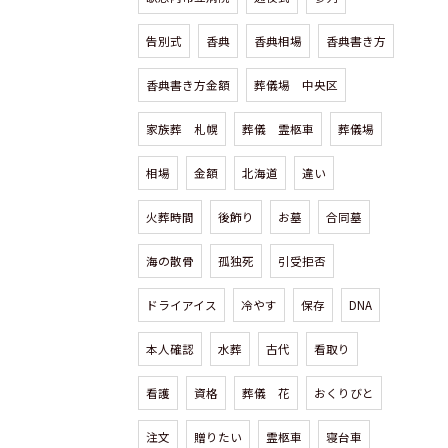
告別式
香典
香典相場
香典書き方
香典書き方金額
葬儀場 中央区
家族葬 札幌
葬儀 霊柩車
葬儀場
相場
金額
北海道
違い
火葬時間
後飾り
お墓
合同墓
海の散骨
孤独死
引受拒否
ドライアイス
冷やす
保存
DNA
本人確認
水葬
古代
看取り
看護
資格
葬儀 花
おくりびと
注文
贈りたい
霊柩車
寝台車