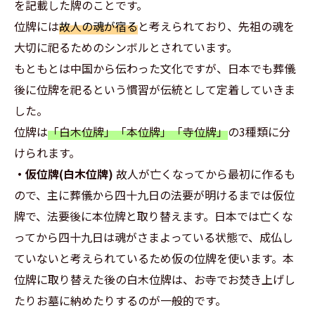
を記載した牌のことです。
位牌には
故人の魂が宿る
と考えられており、先祖の魂を
大切に祀るためのシンボルとされています。
もともとは中国から伝わった文化ですが、日本でも葬儀
後に位牌を祀るという慣習が伝統として定着していきま
した。
位牌は
「白木位牌」「本位牌」「寺位牌」
の3種類に分
けられます。
・仮位牌(白木位牌)
故人が亡くなってから最初に作るも
ので、主に葬儀から四十九日の法要が明けるまでは仮位
牌で、法要後に本位牌と取り替えます。日本では亡くな
ってから四十九日は魂がさまよっている状態で、成仏し
ていないと考えられているため仮の位牌を使います。本
位牌に取り替えた後の白木位牌は、お寺でお焚き上げし
たりお墓に納めたりするのが一般的です。