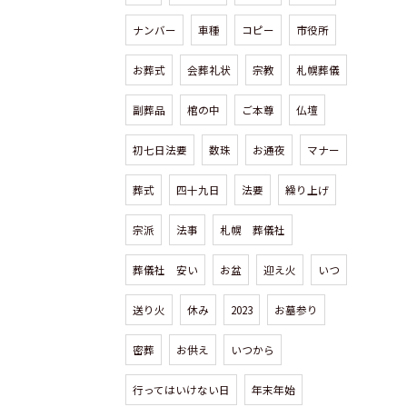
ナンバー
車種
コピー
市役所
お葬式
会葬礼状
宗教
札幌葬儀
副葬品
棺の中
ご本尊
仏壇
初七日法要
数珠
お通夜
マナー
葬式
四十九日
法要
繰り上げ
宗派
法事
札幌 葬儀社
葬儀社 安い
お盆
迎え火
いつ
送り火
休み
2023
お墓参り
密葬
お供え
いつから
行ってはいけない日
年末年始