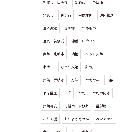
札幌市 自宅葬
釧路市
帯広市
北見市
網走市
中標津町
道内搬送
道外搬送
詰め物
つめもの
通夜・告別式
線香・ロウソク
直葬 札幌市
納棺
ペット火葬
小樽市
ひとり人娘
訃報
葬儀 手続き
方法
お悔やみ
時間
平岸霊園
平岸
お札
お札の向き
葬儀格安
札幌市 家族葬
霊供膳
おりく膳
おりょうぐぜん
れいぐぜん
儀式
魅力
心
火葬式