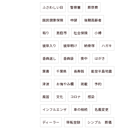
ふさわしい日
警察署
葬祭費
国民健康保険
申請
後期高齢者
粘り
恵庭市
社会保険
小樽
彼岸入り
彼岸明け
納骨塚
ハガキ
香典返し
香典袋
喪中
はがき
葉書
千葉県
長寿銭
能登半島地震
津波
お悔やみ欄
掲載
予約
風習
文化
コロナ
感染
インフルエンザ
車の相続
名義変更
ディーラー
移転登録
シンプル 葬儀