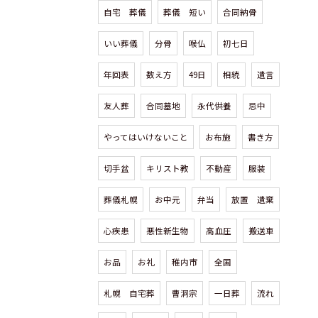
自宅 葬儀
葬儀 短い
合同納骨
いい葬儀
分骨
喉仏
初七日
年回表
数え方
49日
相続
遺言
友人葬
合同墓地
永代供養
忌中
やってはいけないこと
お布施
書き方
切手盆
キリスト教
不動産
服装
葬儀札幌
お中元
弁当
放置 遺棄
心疾患
悪性新生物
高血圧
搬送車
お品
お礼
稚内市
全国
札幌 自宅葬
曹洞宗
一日葬
流れ