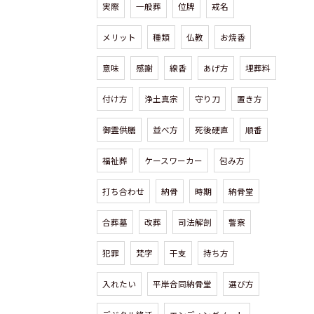
実際
一般葬
位牌
戒名
メリット
種類
仏教
お焼香
意味
感謝
線香
あげ方
埋葬料
付け方
浄土真宗
守り刀
置き方
御霊供膳
並べ方
死後硬直
順番
福祉葬
ケースワーカー
包み方
打ち合わせ
納骨
時期
納骨堂
合葬墓
改葬
司法解剖
警察
犯罪
梵字
干支
持ち方
入れたい
平岸合同納骨堂
選び方