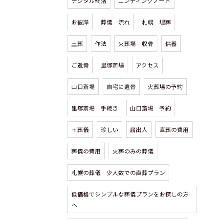
デジタル終活
エンディングノート
お彼岸
葬儀 流れ
札幌 埋葬
土葬
作法
火葬場 収骨
供養
ご遺骨
里塚斎場
アクセス
山口斎場
自宅に遺骨
火葬場の予約
里塚斎場 手続き
山口斎場 予約
＋葬儀
珍しい
届出人
直葬の費用
葬儀の費用
火葬のみの葬儀
札幌の葬儀 少人数での直葬プラン
低価格でシンプルな葬儀プランをお探しの方
へ