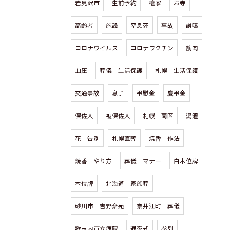
岩見沢市
生前予約
檀家
お寺
高齢者
施設
窒息死
事故
誤嚥
コロナウイルス
コロナワクチン
筋肉
血圧
葬儀 生活保護
札幌 生活保護
交通事故
息子
弔慰金
慶弔金
保佐人
被保佐人
札幌 南区
湯灌
花 告別
札幌直葬
焼香 作法
焼香 やり方
葬儀 マナー
白木位牌
本位牌
北海道 家族葬
砂川市 吉野斎苑
奈井江町 葬儀
歌志内市立病院
通夜式
参列