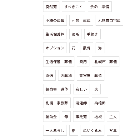
突然死
すべきこと
余命 準備
小樽の葬儀
札幌 直葬
札幌市自宅葬
生活保護葬
役所
手続き
オプション
花
散骨
海
生活保護 葬儀
費用
札幌市 葬儀
直送
火葬場
警察署 葬儀
警察署 遺体
寂しい
夫
札幌 家族葬
湯灌師
納棺師
補助金
母
事故死
地域
主人
一人暮らし
棺
ぬいぐるみ
写真